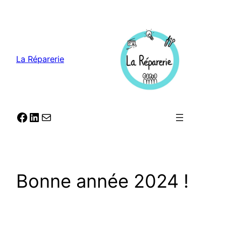
Aller
au
contenu
La Réparerie
Facebook
LinkedIn
E-mail
Bonne année 2024 !