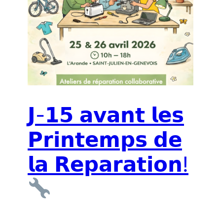
𝗝-𝟭𝟱 𝗮𝘃𝗮𝗻𝘁 𝗹𝗲𝘀
𝗣𝗿𝗶𝗻𝘁𝗲𝗺𝗽𝘀 𝗱𝗲
𝗹𝗮 𝗥𝗲𝗽𝗮𝗿𝗮𝘁𝗶𝗼𝗻!