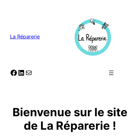
Aller
au
contenu
La Réparerie
Facebook
LinkedIn
E-mail
Bienvenue sur le site
de La Réparerie !