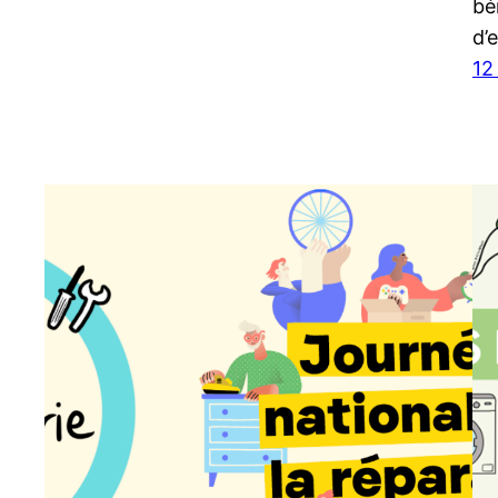
bé
d’
12