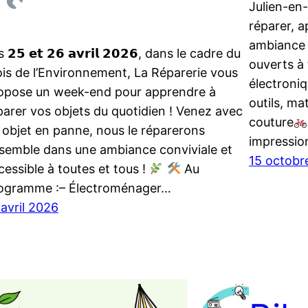
Julien-en
réparer, 
ambiance 
 𝟮𝟱 𝗲𝘁 𝟮𝟲 𝗮𝘃𝗿𝗶𝗹 𝟮𝟬𝟮𝟲, dans le cadre du
ouverts à 
is de l’Environnement, La Réparerie vous
électroniq
opose un week-end pour apprendre à
outils, ma
parer vos objets du quotidien ! Venez avec
couture
 objet en panne, nous le réparerons
impressi
semble dans une ambiance conviviale et
15 octobr
cessible à toutes et tous !
Au
ogramme :– Électroménager…
 avril 2026