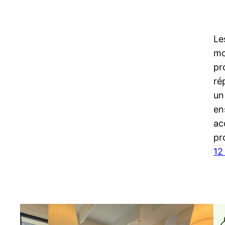
Les
mo
pr
ré
un
en
ac
pr
12