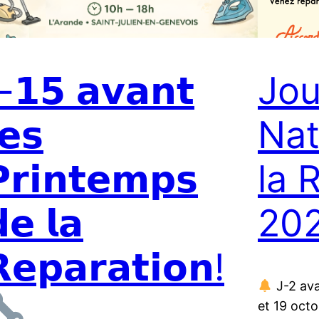
-𝟭𝟱 𝗮𝘃𝗮𝗻𝘁
Jou
𝗲𝘀
Nat
𝗿𝗶𝗻𝘁𝗲𝗺𝗽𝘀
la 
𝗲 𝗹𝗮
20
𝗲𝗽𝗮𝗿𝗮𝘁𝗶𝗼𝗻!
J-2 ava
et 19 oct