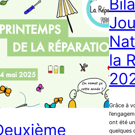
Bil
Jou
Nat
la 
20
Grâce à v
l’engagem
ont été un
Deuxième
quelques c