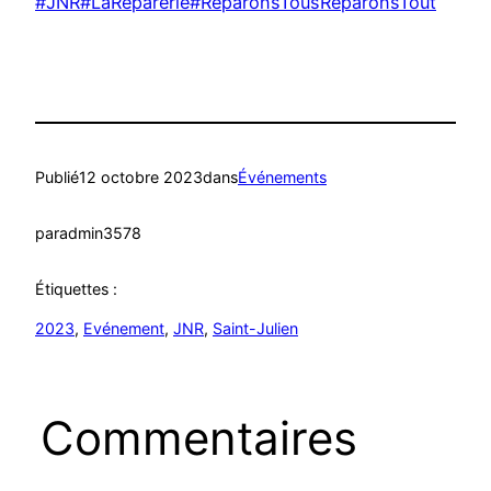
#JNR
#LaRéparerie
#RéparonsTousRéparonsTout
Publié
12 octobre 2023
dans
Événements
par
admin3578
Étiquettes :
2023
, 
Evénement
, 
JNR
, 
Saint-Julien
Commentaires